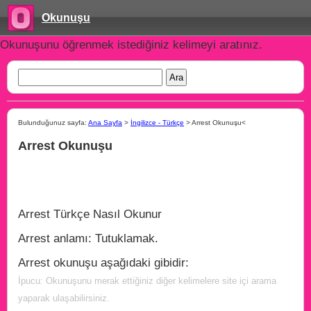
Okunuşu
Okunuşunu öğrenmek istediğiniz kelimeyi aratınız.
Bulunduğunuz sayfa:
Ana Sayfa
>
İngilizce - Türkçe
> Arrest Okunuşu<
Arrest Okunuşu
Arrest Türkçe Nasıl Okunur
Arrest anlamı: Tutuklamak.
Arrest okunuşu aşağıdaki gibidir:
İpucu: Okunuşunu merak ettiğiniz diğer kelimelere site içi arama
yaparak ulaşabilirsiniz.