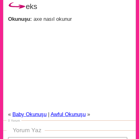
eks
Okunuşu:
axe nasıl okunur
«
Baby Okunuşu
|
Awful Okunuşu
»
0 Yorum
Yorum Yaz