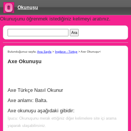
Okunuşu
Okunuşunu öğrenmek istediğiniz kelimeyi aratınız.
Bulunduğunuz sayfa:
Ana Sayfa
>
İngilizce - Türkçe
> Axe Okunuşu<
Axe Okunuşu
Axe Türkçe Nasıl Okunur
Axe anlamı: Balta.
Axe okunuşu aşağıdaki gibidir:
İpucu: Okunuşunu merak ettiğiniz diğer kelimelere site içi arama
yaparak ulaşabilirsiniz.