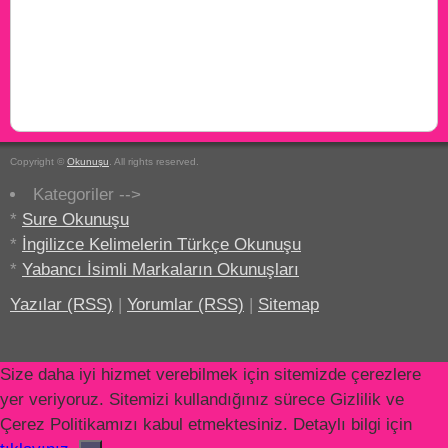
Copyright ©
Okunuşu
. All rights reserved.
Kategoriler -->
*
Sure Okunuşu
*
İngilizce Kelimelerin Türkçe Okunuşu
*
Yabancı İsimli Markaların Okunuşları
Yazılar (RSS)
|
Yorumlar (RSS)
|
Sitemap
Size daha iyi hizmet verebilmek için sitemizde çerezlere
yer veriyoruz. Sitemizi kullandığınız sürece Gizlilik ve
Çerez Politikamızı kabul etmektesiniz. Detaylı bilgi için