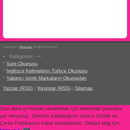
Copyright ©
Okunuşu
. All rights reserved.
Kategoriler -->
*
Sure Okunuşu
*
İngilizce Kelimelerin Türkçe Okunuşu
*
Yabancı İsimli Markaların Okunuşları
Yazılar (RSS)
|
Yorumlar (RSS)
|
Sitemap
Size daha iyi hizmet verebilmek için sitemizde çerezlere
yer veriyoruz. Sitemizi kullandığınız sürece Gizlilik ve
Çerez Politikamızı kabul etmektesiniz. Detaylı bilgi için