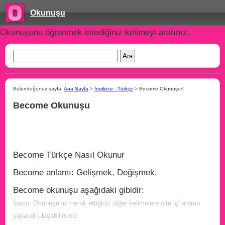
Okunuşu
Okunuşunu öğrenmek istediğiniz kelimeyi aratınız.
Bulunduğunuz sayfa:
Ana Sayfa
>
İngilizce - Türkçe
> Become Okunuşu<
Become Okunuşu
Become Türkçe Nasıl Okunur
Become anlamı: Gelişmek, Değişmek.
Become okunuşu aşağıdaki gibidir:
İpucu: Okunuşunu merak ettiğiniz diğer kelimelere site içi arama
yaparak ulaşabilirsiniz.