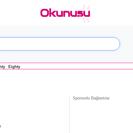
hty
Eighty
Sponsorlu Bağlantılar
)