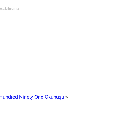
abilirsiniz.
 Hundred Ninety One Okunuşu
»