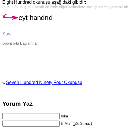
Eight Hundred okunuşu aşağıdaki gibidir:
İpucu: Okunuşunu merak ettiğiniz diğer kelimelere site içi arama yaparak ulaş
eyt handrıd
Sayı
Sponsorlu Bağlantılar
«
Seven Hundred Ninety Four Okunuşu
Yorum Yaz
İsim
E-Mail (gözükmez)