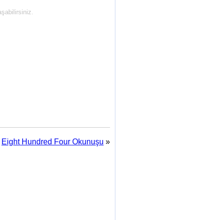
abilirsiniz.
Eight Hundred Four Okunuşu
»