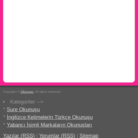
Copyright ©
Okunuşu
. All rights reserved.
Kategoriler -->
*
Sure Okunuşu
*
İngilizce Kelimelerin Türkçe Okunuşu
*
Yabancı İsimli Markaların Okunuşları
Yazılar (RSS)
|
Yorumlar (RSS)
|
Sitemap