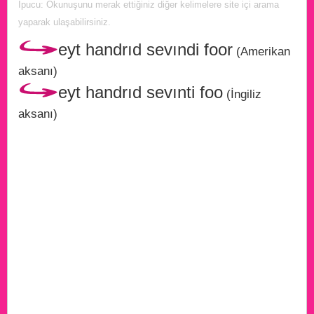
İpucu: Okunuşunu merak ettiğiniz diğer kelimelere site içi arama
yaparak ulaşabilirsiniz.
eyt handrıd sevındi foor
(Amerikan
aksanı)
eyt handrıd sevınti foo
(İngiliz
aksanı)