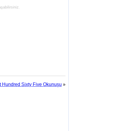
abilirsiniz.
t Hundred Sixty Five Okunuşu
»