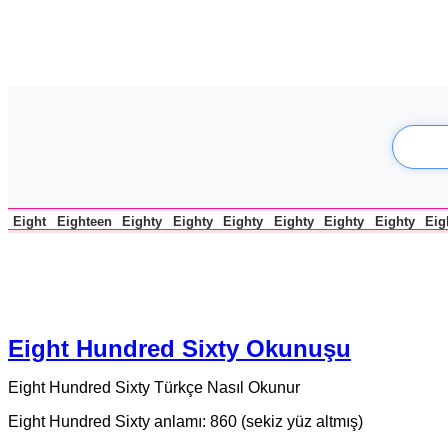
Eight
Eighteen
Eighty
Eighty
Eighty
Eighty
Eighty
Eighty
Eig
Eight Hundred Sixty Okunuşu
Eight Hundred Sixty Türkçe Nasıl Okunur
Eight Hundred Sixty anlamı: 860 (sekiz yüz altmış)