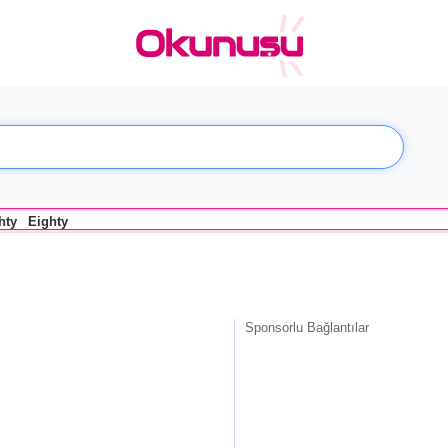
hty
Eighty
Sponsorlu Bağlantılar