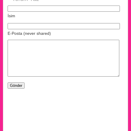
İsim
E-Posta (never shared)