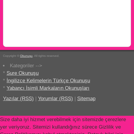
Copyright ©
Okunuşu
. All rights reserved.
Kategoriler -->
*
Sure Okunuşu
*
İngilizce Kelimelerin Türkçe Okunuşu
*
Yabancı İsimli Markaların Okunuşları
Yazılar (RSS)
|
Yorumlar (RSS)
|
Sitemap
Size daha iyi hizmet verebilmek için sitemizde çerezlere
yer veriyoruz. Sitemizi kullandığınız sürece Gizlilik ve