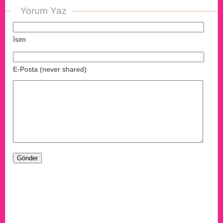
Yorum Yaz
İsim
E-Posta (never shared)