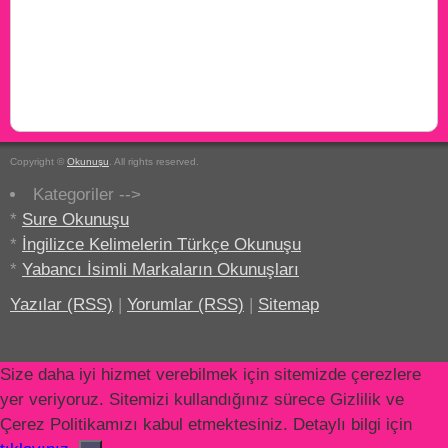
Copyright ©
Okunuşu
. All rights reserved.
Kategoriler -->
*
Sure Okunuşu
*
İngilizce Kelimelerin Türkçe Okunuşu
*
Yabancı İsimli Markaların Okunuşları
Yazılar (RSS)
|
Yorumlar (RSS)
|
Sitemap
Size daha iyi hizmet verebilmek için sitemizde çerezlere
yer veriyoruz. Sitemizi kullandığınız sürece Gizlilik ve
Çerez Politikamızı kabul etmektesiniz. Detaylı bilgi için