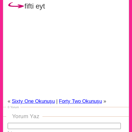
fifti eyt
«
Sixty One Okunuşu
|
Forty Two Okunuşu
»
0 Yorum
Yorum Yaz