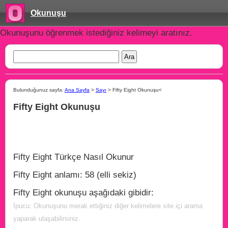
Okunuşu
Okunuşunu öğrenmek istediğiniz kelimeyi aratınız.
Bulunduğunuz sayfa:
Ana Sayfa
>
Sayı
> Fifty Eight Okunuşu<
Fifty Eight Okunuşu
Fifty Eight Türkçe Nasıl Okunur
Fifty Eight anlamı: 58 (elli sekiz)
Fifty Eight okunuşu aşağıdaki gibidir:
İpucu: Okunuşunu merak ettiğiniz diğer kelimelere site içi arama
yaparak ulaşabilirsiniz.