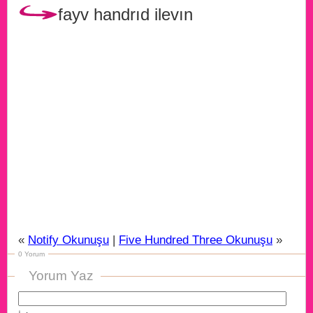
fayv handrıd ilevın
«
Notify Okunuşu
|
Five Hundred Three Okunuşu
»
0 Yorum
Yorum Yaz