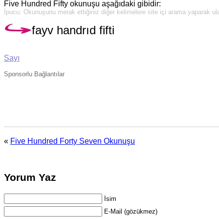
Five Hundred Fifty okunuşu aşağıdaki gibidir:
İpucu: Okunuşunu merak ettiğiniz diğer kelimelere site içi arama yaparak ulaş
fayv handrıd fifti
Sayı
Sponsorlu Bağlantılar
«
Five Hundred Forty Seven Okunuşu
Yorum Yaz
İsim
E-Mail (gözükmez)