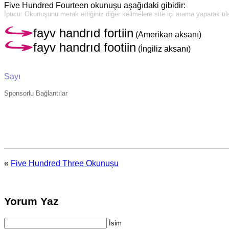
Five Hundred Fourteen okunuşu aşağıdaki gibidir:
İpucu: Okunuşunu merak ettiğiniz diğer kelimelere site içi arama yaparak ulaş
fayv handrıd fortiin
(Amerikan aksanı)
fayv handrıd footiin
(İngiliz aksanı)
Sayı
Sponsorlu Bağlantılar
«
Five Hundred Three Okunuşu
Yorum Yaz
İsim