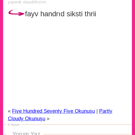
yaparak ulaşabilirsiniz.
fayv handrıd siksti thrii
«
Five Hundred Seventy Five Okunuşu
|
Partly
Cloudy Okunuşu
»
0 Yorum
Yorum Yaz