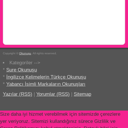
Copyright ©
Okunuşu
. All rights reserved.
Kategoriler -->
*
Sure Okunuşu
*
İngilizce Kelimelerin Türkçe Okunuşu
*
Yabancı İsimli Markaların Okunuşları
Yazılar (RSS)
|
Yorumlar (RSS)
|
Sitemap
Size daha iyi hizmet verebilmek için sitemizde çerezlere
yer veriyoruz. Sitemizi kullandığınız sürece Gizlilik ve