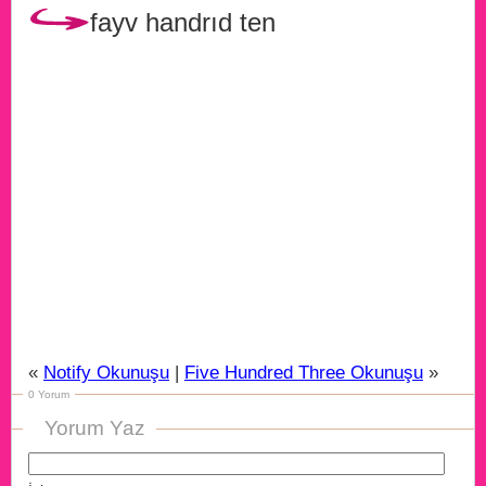
fayv handrıd ten
«
Notify Okunuşu
|
Five Hundred Three Okunuşu
»
0 Yorum
Yorum Yaz