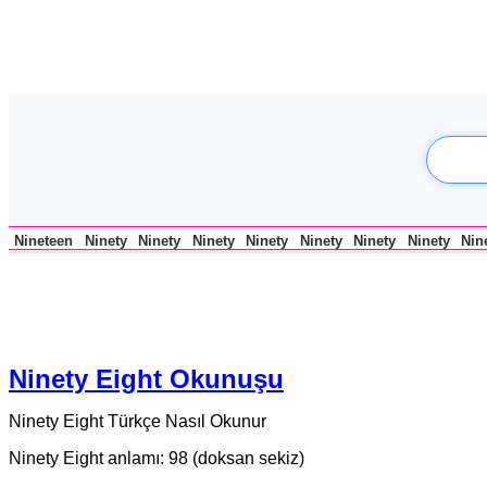
Nineteen
Ninety
Ninety
Ninety
Ninety
Ninety
Ninety
Ninety
Nin
Ninety Eight Okunuşu
Ninety Eight Türkçe Nasıl Okunur
Ninety Eight anlamı: 98 (doksan sekiz)