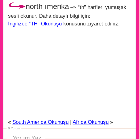
north ımerika
–> “th” harfleri yumuşak
sesli okunur. Daha detaylı bilgi için:
İngilizce “TH” Okunuşu
konusunu ziyaret ediniz.
«
South America Okunuşu
|
Africa Okunuşu
»
0 Yorum
Yorum Yaz