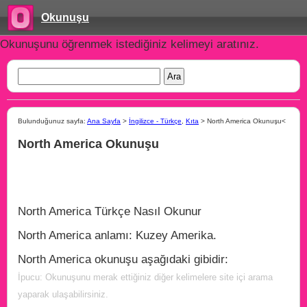
Okunuşu
Okunuşunu öğrenmek istediğiniz kelimeyi aratınız.
Bulunduğunuz sayfa:
Ana Sayfa
>
İngilizce - Türkçe
,
Kıta
> North America Okunuşu<
North America Okunuşu
North America Türkçe Nasıl Okunur
North America anlamı: Kuzey Amerika.
North America okunuşu aşağıdaki gibidir:
İpucu: Okunuşunu merak ettiğiniz diğer kelimelere site içi arama
yaparak ulaşabilirsiniz.