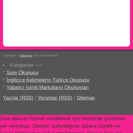
Copyright ©
Okunuşu
. All rights reserved.
Kategoriler -->
*
Sure Okunuşu
*
İngilizce Kelimelerin Türkçe Okunuşu
*
Yabancı İsimli Markaların Okunuşları
Yazılar (RSS)
|
Yorumlar (RSS)
|
Sitemap
Size daha iyi hizmet verebilmek için sitemizde çerezlere
yer veriyoruz. Sitemizi kullandığınız sürece Gizlilik ve