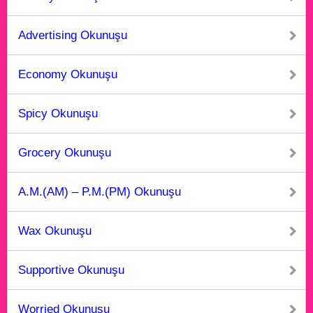
Advertising Okunuşu
Economy Okunuşu
Spicy Okunuşu
Grocery Okunuşu
A.M.(AM) – P.M.(PM) Okunuşu
Wax Okunuşu
Supportive Okunuşu
Worried Okunuşu