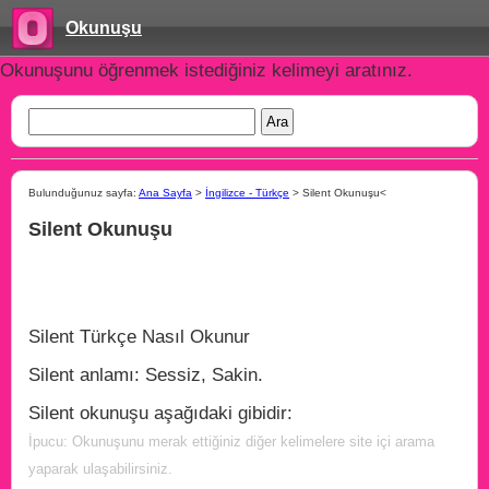
Okunuşu
Okunuşunu öğrenmek istediğiniz kelimeyi aratınız.
Bulunduğunuz sayfa:
Ana Sayfa
>
İngilizce - Türkçe
> Silent Okunuşu<
Silent Okunuşu
Silent Türkçe Nasıl Okunur
Silent anlamı: Sessiz, Sakin.
Silent okunuşu aşağıdaki gibidir:
İpucu: Okunuşunu merak ettiğiniz diğer kelimelere site içi arama
yaparak ulaşabilirsiniz.