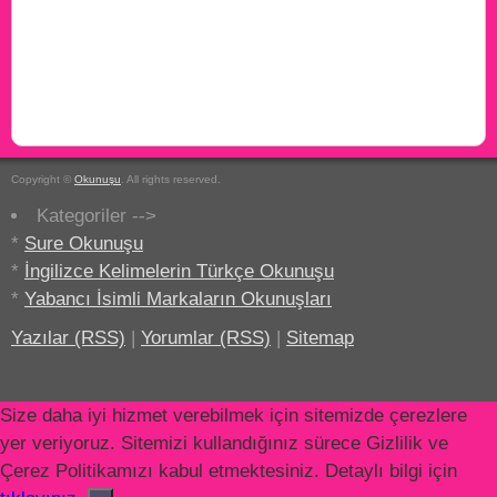
Copyright ©
Okunuşu
. All rights reserved.
Kategoriler -->
*
Sure Okunuşu
*
İngilizce Kelimelerin Türkçe Okunuşu
*
Yabancı İsimli Markaların Okunuşları
Yazılar (RSS)
|
Yorumlar (RSS)
|
Sitemap
Size daha iyi hizmet verebilmek için sitemizde çerezlere
yer veriyoruz. Sitemizi kullandığınız sürece Gizlilik ve
Çerez Politikamızı kabul etmektesiniz. Detaylı bilgi için