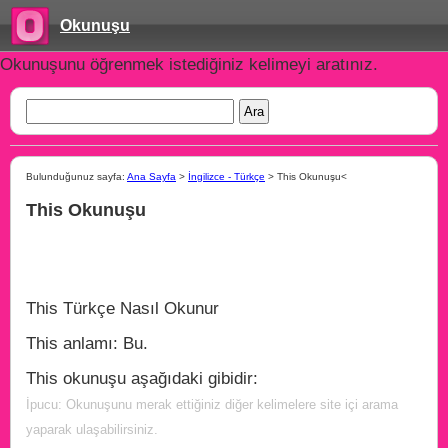
Okunuşu
Okunuşunu öğrenmek istediğiniz kelimeyi aratınız.
Bulunduğunuz sayfa:
Ana Sayfa
>
İngilizce - Türkçe
> This Okunuşu<
This Okunuşu
This Türkçe Nasıl Okunur
This anlamı: Bu.
This okunuşu aşağıdaki gibidir:
İpucu: Okunuşunu merak ettiğiniz diğer kelimelere site içi arama
yaparak ulaşabilirsiniz.