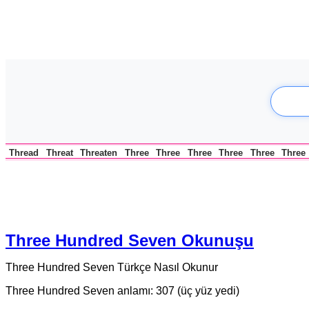
Thread
Threat
Threaten
Three
Three
Three
Three
Three
Three
Three Hundred Seven Okunuşu
Three Hundred Seven Türkçe Nasıl Okunur
Three Hundred Seven anlamı: 307 (üç yüz yedi)