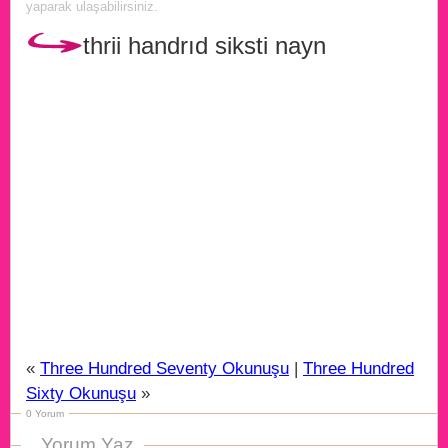
yaparak ulaşabilirsiniz.
thrii handrıd siksti nayn
«
Three Hundred Seventy Okunuşu
|
Three Hundred
Sixty Okunuşu
»
0 Yorum
Yorum Yaz