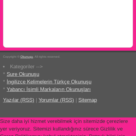
Copyright ©
Okunuşu
. All rights reserved.
Kategoriler -->
*
Sure Okunuşu
*
İngilizce Kelimelerin Türkçe Okunuşu
*
Yabancı İsimli Markaların Okunuşları
Yazılar (RSS)
|
Yorumlar (RSS)
|
Sitemap
Size daha iyi hizmet verebilmek için sitemizde çerezlere
yer veriyoruz. Sitemizi kullandığınız sürece Gizlilik ve