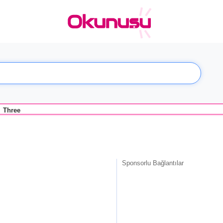
Three
Sponsorlu Bağlantılar