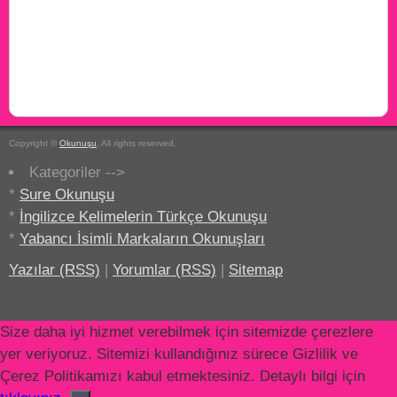
Copyright ©
Okunuşu
. All rights reserved.
Kategoriler -->
*
Sure Okunuşu
*
İngilizce Kelimelerin Türkçe Okunuşu
*
Yabancı İsimli Markaların Okunuşları
Yazılar (RSS)
|
Yorumlar (RSS)
|
Sitemap
Size daha iyi hizmet verebilmek için sitemizde çerezlere
yer veriyoruz. Sitemizi kullandığınız sürece Gizlilik ve
Çerez Politikamızı kabul etmektesiniz. Detaylı bilgi için