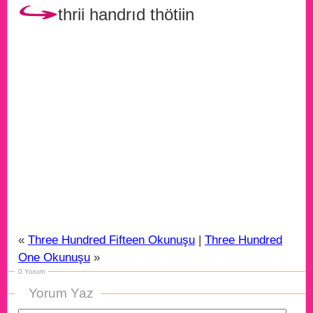
thrii handrıd thötiin
«
Three Hundred Fifteen Okunuşu
|
Three Hundred
One Okunuşu
»
0 Yorum
Yorum Yaz