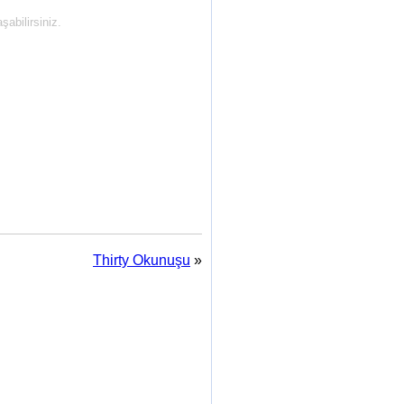
abilirsiniz.
Thirty Okunuşu
»