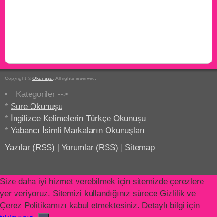
Copyright ©
Okunuşu
. All rights reserved.
Kategoriler -->
*
Sure Okunuşu
*
İngilizce Kelimelerin Türkçe Okunuşu
*
Yabancı İsimli Markaların Okunuşları
Yazılar (RSS)
|
Yorumlar (RSS)
|
Sitemap
Size daha iyi hizmet verebilmek için sitemizde çerezlere
yer veriyoruz. Sitemizi kullandığınız sürece Gizlilik ve
Çerez Politikamızı kabul etmektesiniz. Detaylı bilgi için