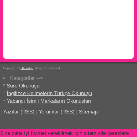
Copyright ©
Okunuşu
. All rights reserved.
Kategoriler -->
*
Sure Okunuşu
*
İngilizce Kelimelerin Türkçe Okunuşu
*
Yabancı İsimli Markaların Okunuşları
Yazılar (RSS)
|
Yorumlar (RSS)
|
Sitemap
Size daha iyi hizmet verebilmek için sitemizde çerezlere