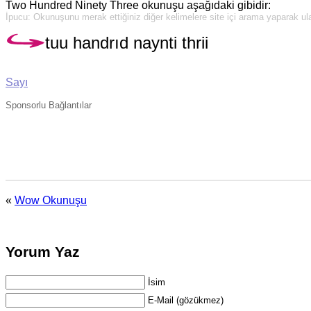
Two Hundred Ninety Three okunuşu aşağıdaki gibidir:
İpucu: Okunuşunu merak ettiğiniz diğer kelimelere site içi arama yaparak ulaş
tuu handrıd naynti thrii
Sayı
Sponsorlu Bağlantılar
«
Wow Okunuşu
Yorum Yaz
İsim
E-Mail (gözükmez)