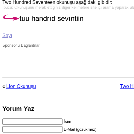
Two Hundred Seventeen okunuşu aşağıdaki gibidir:
İpucu: Okunuşunu merak ettiğiniz diğer kelimelere site içi arama yaparak ulaş
tuu handrıd sevıntiin
Sayı
Sponsorlu Bağlantılar
«
Lion Okunuşu
Two H
Yorum Yaz
İsim
E-Mail (gözükmez)