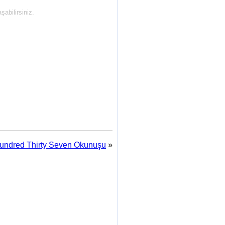
abilirsiniz.
undred Thirty Seven Okunuşu
»