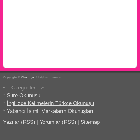
Copyright ©
Okunuşu
. All rights reserved.
Kategoriler -->
*
Sure Okunuşu
*
İngilizce Kelimelerin Türkçe Okunuşu
*
Yabancı İsimli Markaların Okunuşları
Yazılar (RSS)
|
Yorumlar (RSS)
|
Sitemap