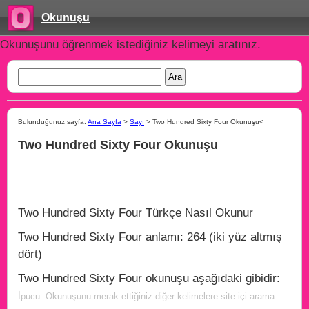
Okunuşu
Okunuşunu öğrenmek istediğiniz kelimeyi aratınız.
Bulunduğunuz sayfa:
Ana Sayfa
>
Sayı
> Two Hundred Sixty Four Okunuşu<
Two Hundred Sixty Four Okunuşu
Two Hundred Sixty Four Türkçe Nasıl Okunur
Two Hundred Sixty Four anlamı: 264 (iki yüz altmış
dört)
Two Hundred Sixty Four okunuşu aşağıdaki gibidir:
İpucu: Okunuşunu merak ettiğiniz diğer kelimelere site içi arama