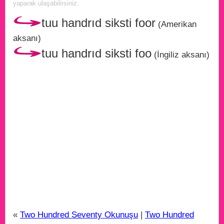
yaparak ulaşabilirsiniz.
tuu handrıd siksti foor
(Amerikan
aksanı)
tuu handrıd siksti foo
(İngiliz aksanı)
«
Two Hundred Seventy Okunuşu
|
Two Hundred