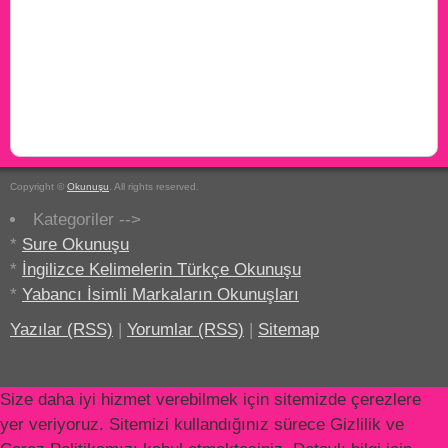
Copyright ©
Okunuşu
. All rights reserved.
Kategoriler -->
*
Sure Okunuşu
*
İngilizce Kelimelerin Türkçe Okunuşu
*
Yabancı İsimli Markaların Okunuşları
Yazılar (RSS)
|
Yorumlar (RSS)
|
Sitemap
Size daha iyi hizmet verebilmek için sitemizde çerezlere
yer veriyoruz. Sitemizi kullandığınız sürece Gizlilik ve