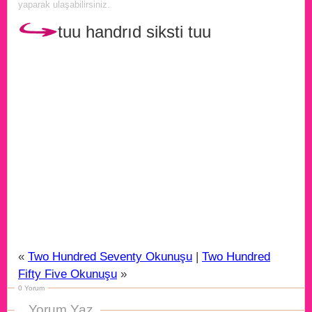
yaparak ulaşabilirsiniz.
tuu handrıd siksti tuu
«
Two Hundred Seventy Okunuşu
|
Two Hundred
Fifty Five Okunuşu
»
0 Yorum
Yorum Yaz