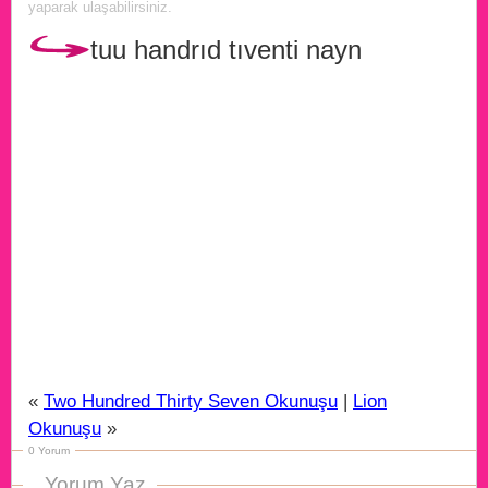
yaparak ulaşabilirsiniz.
tuu handrıd tıventi nayn
«
Two Hundred Thirty Seven Okunuşu
|
Lion
Okunuşu
»
0 Yorum
Yorum Yaz