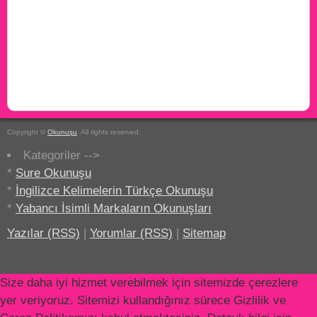
Copyright ©
Okunuşu
. All rights reserved.
Kategoriler -->
*
Sure Okunuşu
*
İngilizce Kelimelerin Türkçe Okunuşu
*
Yabancı İsimli Markaların Okunuşları
Yazılar (RSS)
|
Yorumlar (RSS)
|
Sitemap
Size daha iyi hizmet verebilmek için sitemizde çerezlere
yer veriyoruz. Sitemizi kullandığınız sürece Gizlilik ve