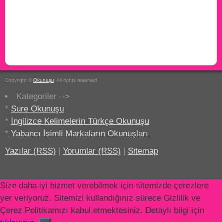
Copyright ©
Okunuşu
. All rights reserved.
Kategoriler -->
*
Sure Okunuşu
*
İngilizce Kelimelerin Türkçe Okunuşu
*
Yabancı İsimli Markaların Okunuşları
Yazılar (RSS)
|
Yorumlar (RSS)
|
Sitemap
Size daha iyi hizmet verebilmek için sitemizde çerezlere
yer veriyoruz. Sitemizi kullandığınız sürece Gizlilik ve
Çerez Politikamızı kabul etmektesiniz. Detaylı bilgi için