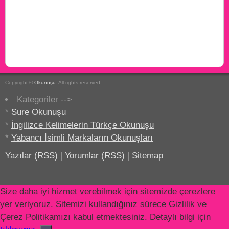
Copyright ©
Okunuşu
. All rights reserved.
Kategoriler -->
*
Sure Okunuşu
*
İngilizce Kelimelerin Türkçe Okunuşu
*
Yabancı İsimli Markaların Okunuşları
Yazılar (RSS)
|
Yorumlar (RSS)
|
Sitemap
Size daha iyi hizmet verebilmek için sitemizde çerezlere
yer veriyoruz. Sitemizi kullandığınız sürece Gizlilik ve
Çerez Politikamızı kabul etmektesiniz. Detaylı bilgi için