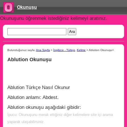
Okunuşu
Okunuşunu öğrenmek istediğiniz kelimeyi aratınız.
Bulunduğunuz sayfa:
Ana Sayfa
>
İngilizce - Türkçe
,
Kelime
> Ablution Okunuşu<
Ablution Okunuşu
Ablution Türkçe Nasıl Okunur
Ablution anlamı: Abdest.
Ablution okunuşu aşağıdaki gibidir:
İpucu: Okunuşunu merak ettiğiniz diğer kelimelere site içi arama
yaparak ulaşabilirsiniz.