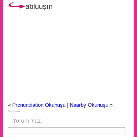
abluuşın
«
Pronunciation Okunuşu
|
Nearby Okunuşu
»
0 Yorum
Yorum Yaz