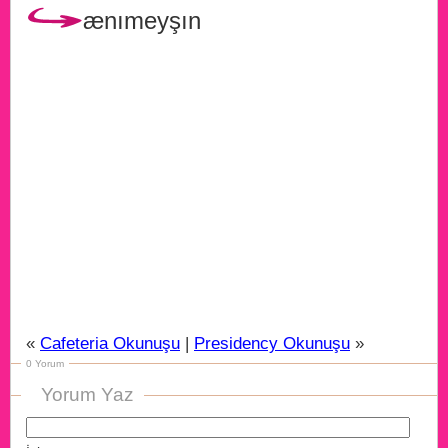
ænımeyşın
«
Cafeteria Okunuşu
|
Presidency Okunuşu
»
0 Yorum
Yorum Yaz