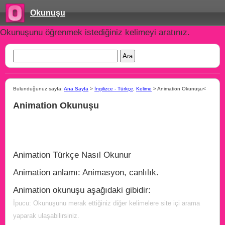
Okunuşu
Okunuşunu öğrenmek istediğiniz kelimeyi aratınız.
Bulunduğunuz sayfa:
Ana Sayfa
>
İngilizce - Türkçe
,
Kelime
> Animation Okunuşu<
Animation Okunuşu
Animation Türkçe Nasıl Okunur
Animation anlamı: Animasyon, canlılık.
Animation okunuşu aşağıdaki gibidir:
İpucu: Okunuşunu merak ettiğiniz diğer kelimelere site içi arama
yaparak ulaşabilirsiniz.