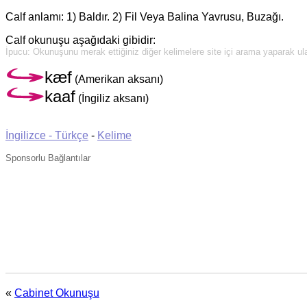
Calf anlamı: 1) Baldır. 2) Fil Veya Balina Yavrusu, Buzağı.
Calf okunuşu aşağıdaki gibidir:
İpucu: Okunuşunu merak ettiğiniz diğer kelimelere site içi arama yaparak ulaş
kæf
(Amerikan aksanı)
kaaf
(İngiliz aksanı)
İngilizce - Türkçe
-
Kelime
Sponsorlu Bağlantılar
«
Cabinet Okunuşu