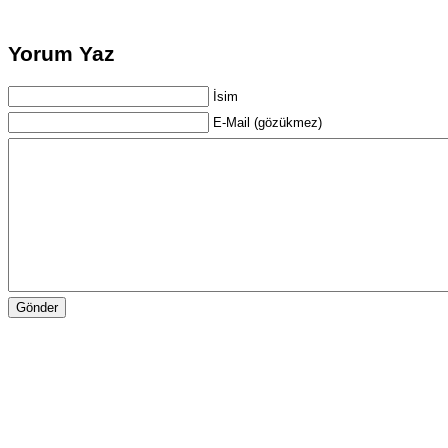
Yorum Yaz
İsim
E-Mail (gözükmez)