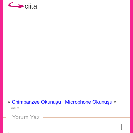
çiita
«
Chimpanzee Okunuşu
|
Microphone Okunuşu
»
0 Yorum
Yorum Yaz