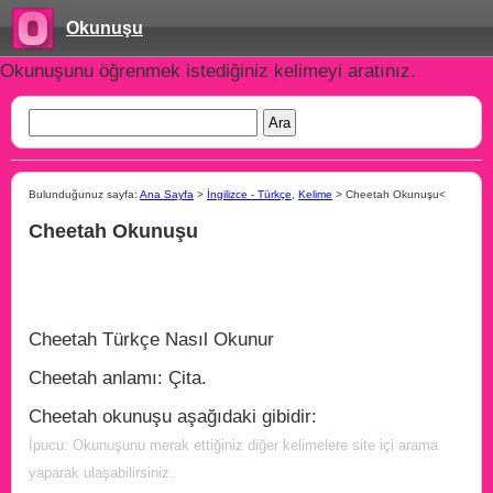
Okunuşu
Okunuşunu öğrenmek istediğiniz kelimeyi aratınız.
Bulunduğunuz sayfa:
Ana Sayfa
>
İngilizce - Türkçe
,
Kelime
> Cheetah Okunuşu<
Cheetah Okunuşu
Cheetah Türkçe Nasıl Okunur
Cheetah anlamı: Çita.
Cheetah okunuşu aşağıdaki gibidir:
İpucu: Okunuşunu merak ettiğiniz diğer kelimelere site içi arama
yaparak ulaşabilirsiniz.