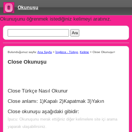
Okunuşu
Okunuşunu öğrenmek istediğiniz kelimeyi aratınız.
Bulunduğunuz sayfa:
Ana Sayfa
>
İngilizce - Türkçe
,
Kelime
> Close Okunuşu<
Close Okunuşu
Close Türkçe Nasıl Okunur
Close anlamı: 1)Kapalı 2)Kapatmak 3)Yakın
Close okunuşu aşağıdaki gibidir:
İpucu: Okunuşunu merak ettiğiniz diğer kelimelere site içi arama
yaparak ulaşabilirsiniz.