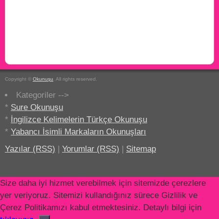
Copyright ©
Okunuşu
. All rights reserved.
Kategoriler -->
*
Sure Okunuşu
*
İngilizce Kelimelerin Türkçe Okunuşu
*
Yabancı İsimli Markaların Okunuşları
Yazılar (RSS)
|
Yorumlar (RSS)
|
Sitemap
Size daha iyi hizmet verebilmek için sitemizde çerezlere
yer veriyoruz. Sitemizi kullandığınız sürece Gizlilik ve
Çerez Politikamızı kabul etmektesiniz. Detaylı bilgi için