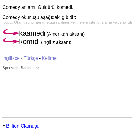
Comedy anlamı: Güldürü, komedi.
Comedy okunuşu aşağıdaki gibidir:
İpucu: Okunuşunu merak ettiğiniz diğer kelimelere site içi arama yaparak ulaş
kaamedi
(Amerikan aksanı)
komıdi
(İngiliz aksanı)
İngilizce - Türkçe
-
Kelime
Sponsorlu Bağlantılar
«
Billion Okunuşu