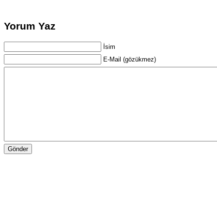
Yorum Yaz
İsim
E-Mail (gözükmez)