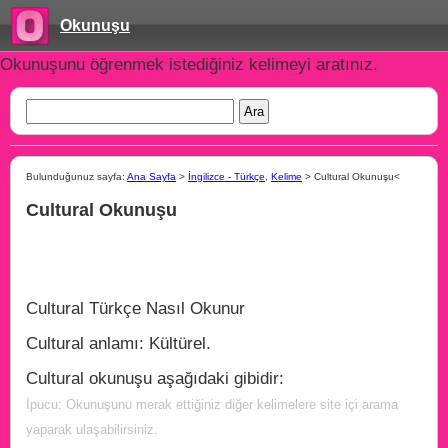
Okunuşu
Okunuşunu öğrenmek istediğiniz kelimeyi aratınız.
Bulunduğunuz sayfa:
Ana Sayfa
>
İngilizce - Türkçe
,
Kelime
> Cultural Okunuşu<
Cultural Okunuşu
Cultural Türkçe Nasıl Okunur
Cultural anlamı: Kültürel.
Cultural okunuşu aşağıdaki gibidir:
İpucu: Okunuşunu merak ettiğiniz diğer kelimelere site içi arama
yaparak ulaşabilirsiniz.