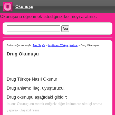
Okunuşu
Okunuşunu öğrenmek istediğiniz kelimeyi aratınız.
Bulunduğunuz sayfa:
Ana Sayfa
>
İngilizce - Türkçe
,
Kelime
> Drug Okunuşu<
Drug Okunuşu
Drug Türkçe Nasıl Okunur
Drug anlamı: İlaç, uyuşturucu.
Drug okunuşu aşağıdaki gibidir:
İpucu: Okunuşunu merak ettiğiniz diğer kelimelere site içi arama
yaparak ulaşabilirsiniz.