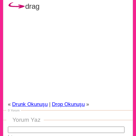
drag
«
Drunk Okunuşu
|
Drop Okunuşu
»
0 Yorum
Yorum Yaz