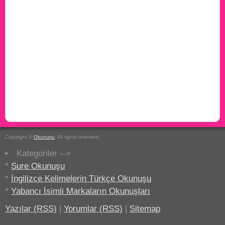
Copyright ©
Okunuşu
. All rights reserved.
Kategoriler -->
*
Sure Okunuşu
*
İngilizce Kelimelerin Türkçe Okunuşu
*
Yabancı İsimli Markaların Okunuşları
Yazılar (RSS)
|
Yorumlar (RSS)
|
Sitemap