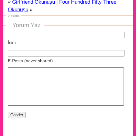
«
Girlfriend Okunuşu
|
Four Hundred Fifty Three
Okunuşu
»
0 Yorum
Yorum Yaz
İsim
E-Posta (never shared)