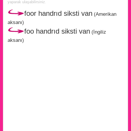
yaparak ulaşabilirsiniz.
foor handrıd siksti van
(Amerikan
aksanı)
foo handrıd siksti van
(İngiliz
aksanı)