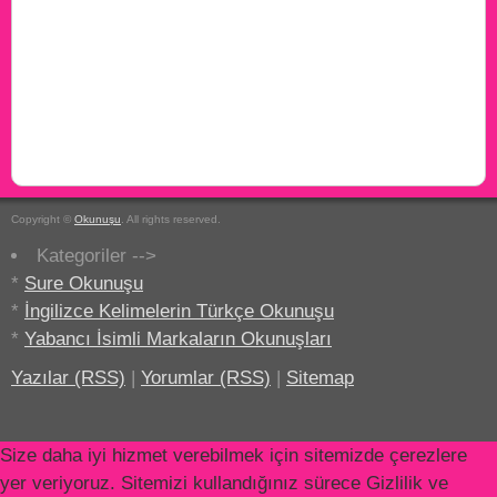
Copyright ©
Okunuşu
. All rights reserved.
Kategoriler -->
*
Sure Okunuşu
*
İngilizce Kelimelerin Türkçe Okunuşu
*
Yabancı İsimli Markaların Okunuşları
Yazılar (RSS)
|
Yorumlar (RSS)
|
Sitemap
Size daha iyi hizmet verebilmek için sitemizde çerezlere
yer veriyoruz. Sitemizi kullandığınız sürece Gizlilik ve