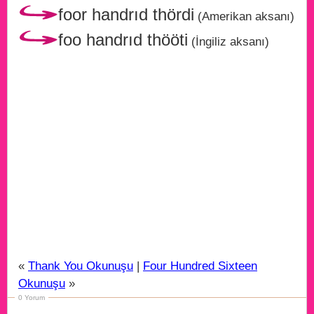
foor handrıd thördi
(Amerikan aksanı)
foo handrıd thööti
(İngiliz aksanı)
«
Thank You Okunuşu
|
Four Hundred Sixteen
Okunuşu
»
0 Yorum