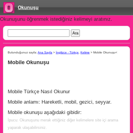
Okunuşu
Okunuşunu öğrenmek istediğiniz kelimeyi aratınız.
Bulunduğunuz sayfa:
Ana Sayfa
>
İngilizce - Türkçe
,
Kelime
> Mobile Okunuşu<
Mobile Okunuşu
Mobile Türkçe Nasıl Okunur
Mobile anlamı: Hareketli, mobil, gezici, seyyar.
Mobile okunuşu aşağıdaki gibidir:
İpucu: Okunuşunu merak ettiğiniz diğer kelimelere site içi arama
yaparak ulaşabilirsiniz.