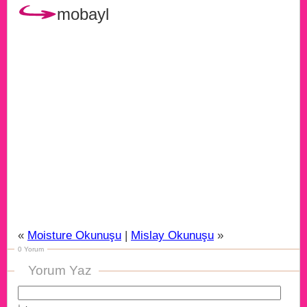
mobayl
«
Moisture Okunuşu
|
Mislay Okunuşu
»
0 Yorum
Yorum Yaz