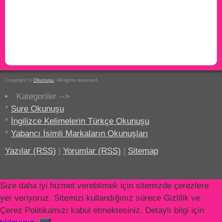
Copyright ©
Okunuşu
. All rights reserved.
Kategoriler -->
*
Sure Okunuşu
*
İngilizce Kelimelerin Türkçe Okunuşu
*
Yabancı İsimli Markaların Okunuşları
Yazılar (RSS)
|
Yorumlar (RSS)
|
Sitemap
Size daha iyi hizmet verebilmek için sitemizde çerezlere
yer veriyoruz. Sitemizi kullandığınız sürece Gizlilik ve
Çerez Politikamızı kabul etmektesiniz. Detaylı bilgi için