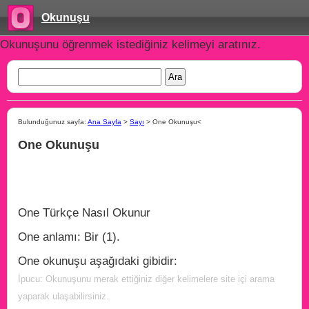
Okunuşu
Okunuşunu öğrenmek istediğiniz kelimeyi aratınız.
Bulunduğunuz sayfa:
Ana Sayfa
>
Sayı
> One Okunuşu<
One Okunuşu
One Türkçe Nasıl Okunur
One anlamı: Bir (1).
One okunuşu aşağıdaki gibidir:
İpucu: Okunuşunu merak ettiğiniz diğer kelimelere site içi arama
yaparak ulaşabilirsiniz.