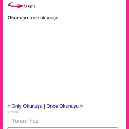
van
Okunuşu:
one okunuşu
«
Only Okunuşu
|
Once Okunuşu
»
0 Yorum
Yorum Yaz