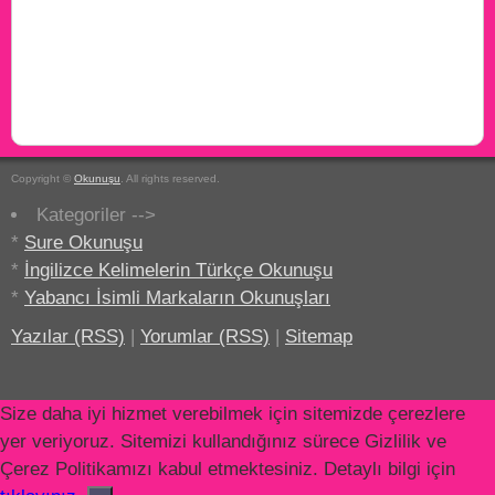
Copyright ©
Okunuşu
. All rights reserved.
Kategoriler -->
*
Sure Okunuşu
*
İngilizce Kelimelerin Türkçe Okunuşu
*
Yabancı İsimli Markaların Okunuşları
Yazılar (RSS)
|
Yorumlar (RSS)
|
Sitemap
Size daha iyi hizmet verebilmek için sitemizde çerezlere
yer veriyoruz. Sitemizi kullandığınız sürece Gizlilik ve
Çerez Politikamızı kabul etmektesiniz. Detaylı bilgi için