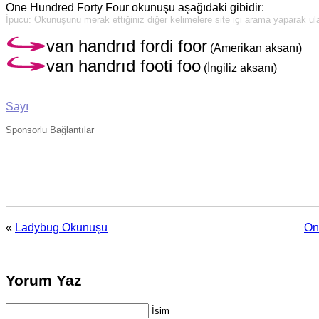
One Hundred Forty Four okunuşu aşağıdaki gibidir:
İpucu: Okunuşunu merak ettiğiniz diğer kelimelere site içi arama yaparak ulaş
van handrıd fordi foor
(Amerikan aksanı)
van handrıd footi foo
(İngiliz aksanı)
Sayı
Sponsorlu Bağlantılar
«
Ladybug Okunuşu
On
Yorum Yaz
İsim