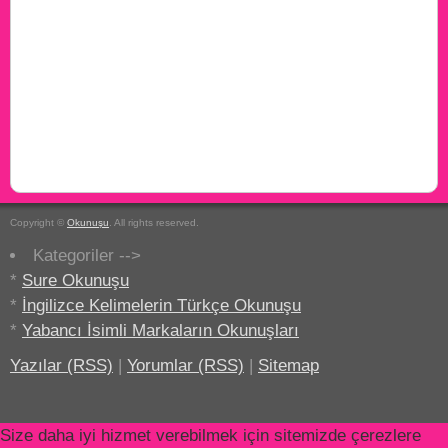
Copyright ©
Okunuşu
. All rights reserved.
Kategoriler -->
*
Sure Okunuşu
*
İngilizce Kelimelerin Türkçe Okunuşu
*
Yabancı İsimli Markaların Okunuşları
Yazılar (RSS)
|
Yorumlar (RSS)
|
Sitemap
Size daha iyi hizmet verebilmek için sitemizde çerezlere